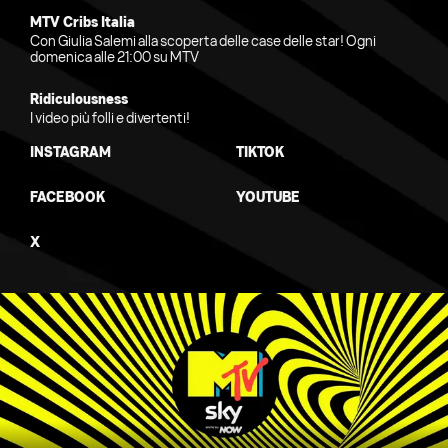
MTV Cribs Italia
Con Giulia Salemi alla scoperta delle case delle star! Ogni
domenica alle 21:00 su MTV
Ridiculousness
I video più folli e divertenti!
INSTAGRAM
TIKTOK
FACEBOOK
YOUTUBE
X